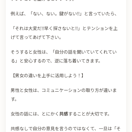
例えば、「ない、ない。鍵がない‼」と言っていたら、
「それは大変だ‼早く探さないと‼」とテンションを上
げて言ってあげて下さい。
そうすると女性は、「自分の話を聞いていてくれてい
る」と安心するので、逆に落ち着いてきます。
【男女の違いを上手に活用しよう！】
男性と女性は、コミュニケーションの取り方が違いま
す。
女性の話には、とにかく
共感
することが大切です。
共感なしで自分の意見を言うのではなくて、一旦は「そ