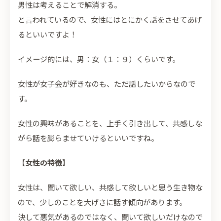
男性は考えることで解消する。
と言われているので、女性にはとにかく話をさせてあげ
るといいですよ！
イメージ的には、男：女（１：９）くらいです。
女性が女子会が好きなのも、ただ話したいからなので
す。
女性の興味があることを、上手く引き出して、共感しな
がら話を膨らませていけるといいですね。
【
女性の特徴
】
女性は、聞いて欲しい、共感して欲しいと思う生き物な
ので、少しのことを大げさに話す傾向があります。
決して悪気があるのではなく、聞いて欲しいだけなので