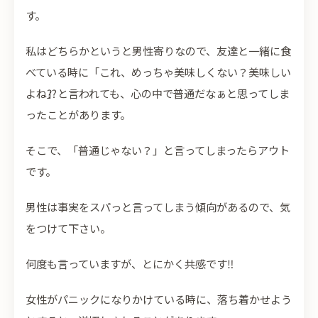
す。
私はどちらかというと男性寄りなので、友達と一緒に食
べている時に「これ、めっちゃ美味しくない？美味しい
よね⁇」と言われても、心の中で普通だなぁと思ってしま
ったことがあります。
そこで、「普通じゃない？」と言ってしまったらアウト
です。
男性は事実をスパっと言ってしまう傾向があるので、気
をつけて下さい。
何度も言っていますが、とにかく共感です‼
女性がパニックになりかけている時に、落ち着かせよう