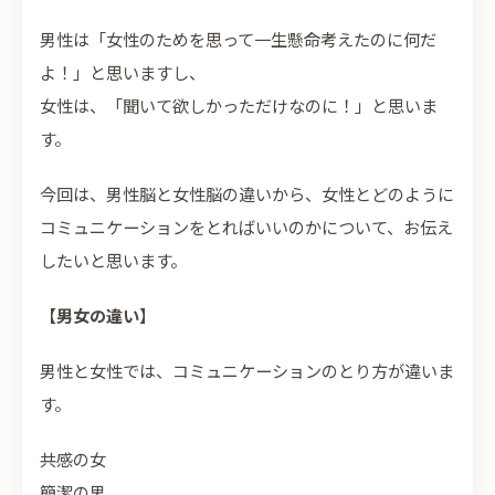
男性は「女性のためを思って一生懸命考えたのに何だ
よ！」と思いますし、
女性は、「聞いて欲しかっただけなのに！」と思いま
す。
今回は、男性脳と女性脳の違いから、女性とどのように
コミュニケーションをとればいいのかについて、お伝え
したいと思います。
【
男女の違い
】
男性と女性では、コミュニケーションのとり方が違いま
す。
共感の女
簡潔の男