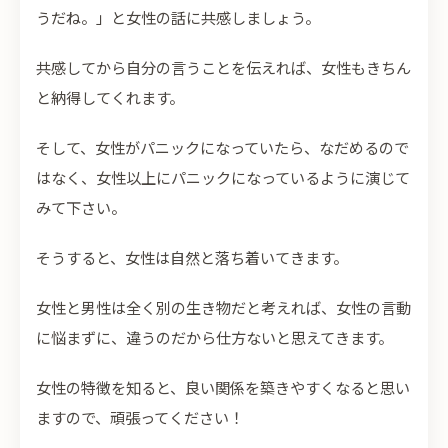
うだね。」と女性の話に共感しましょう。
共感してから自分の言うことを伝えれば、女性もきちん
と納得してくれます。
そして、女性がパニックになっていたら、なだめるので
はなく、女性以上にパニックになっているように演じて
みて下さい。
そうすると、女性は自然と落ち着いてきます。
女性と男性は全く別の生き物だと考えれば、女性の言動
に悩まずに、違うのだから仕方ないと思えてきます。
女性の特徴を知ると、良い関係を築きやすくなると思い
ますので、頑張ってください！