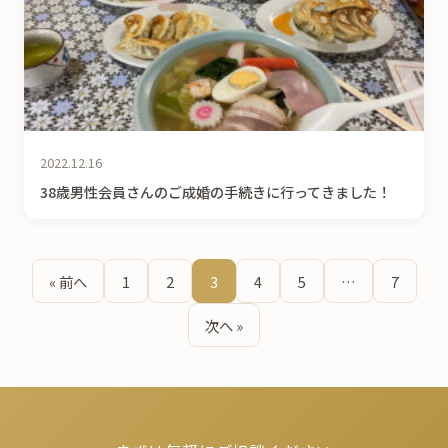
2022.12.16
38歳男性会員さんのご成婚の手続きに行ってきました！
投
« 前へ
1
2
3
4
5
…
7
稿
次へ »
の
ペ